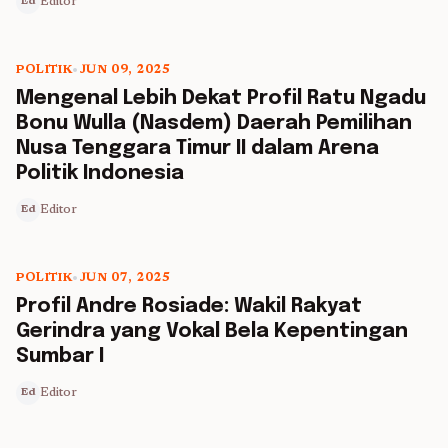
Editor
Ed
POLITIK
•
JUN 09, 2025
5 min read
Mengenal Lebih Dekat Profil Ratu Ngadu
Bonu Wulla (Nasdem) Daerah Pemilihan
Nusa Tenggara Timur II dalam Arena
Politik Indonesia
Editor
Ed
POLITIK
•
JUN 07, 2025
5 min read
Profil Andre Rosiade: Wakil Rakyat
Gerindra yang Vokal Bela Kepentingan
Sumbar I
Editor
Ed