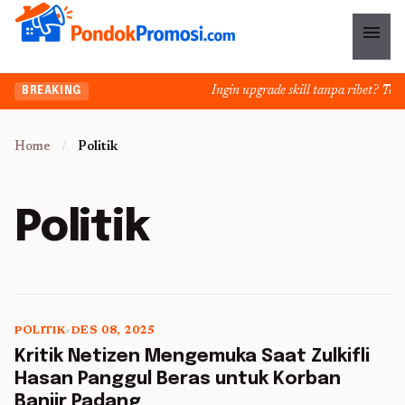
menu
Ingin upgrade skill tanpa ribet? Temuk
BREAKING
Home
/
Politik
Politik
POLITIK
•
DES 08, 2025
5 min read
Kritik Netizen Mengemuka Saat Zulkifli
Hasan Panggul Beras untuk Korban
Banjir Padang