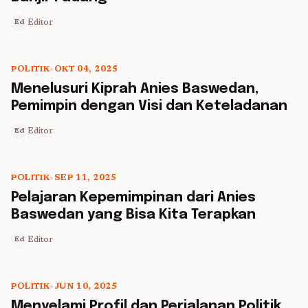
Editor
Ed
POLITIK
•
OKT 04, 2025
5 min read
Menelusuri Kiprah Anies Baswedan,
Pemimpin dengan Visi dan Keteladanan
Editor
Ed
POLITIK
•
SEP 11, 2025
5 min read
Pelajaran Kepemimpinan dari Anies
Baswedan yang Bisa Kita Terapkan
Editor
Ed
POLITIK
•
JUN 10, 2025
5 min read
Menyelami Profil dan Perjalanan Politik