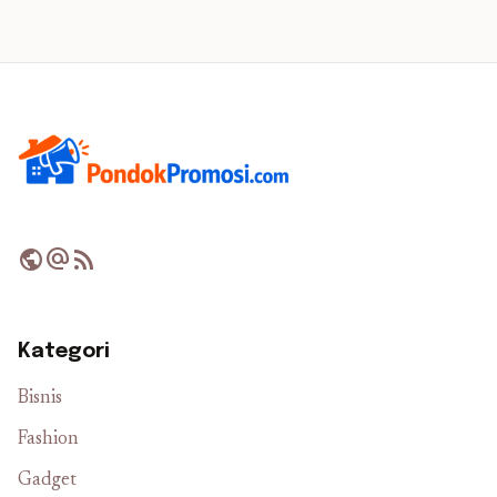
public
alternate_email
rss_feed
Kategori
Bisnis
Fashion
Gadget