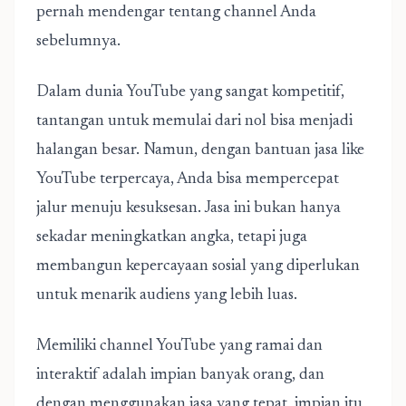
pernah mendengar tentang channel Anda
sebelumnya.
Dalam dunia YouTube yang sangat kompetitif,
tantangan untuk memulai dari nol bisa menjadi
halangan besar. Namun, dengan bantuan jasa like
YouTube terpercaya, Anda bisa mempercepat
jalur menuju kesuksesan. Jasa ini bukan hanya
sekadar meningkatkan angka, tetapi juga
membangun kepercayaan sosial yang diperlukan
untuk menarik audiens yang lebih luas.
Memiliki channel YouTube yang ramai dan
interaktif adalah impian banyak orang, dan
dengan menggunakan jasa yang tepat, impian itu