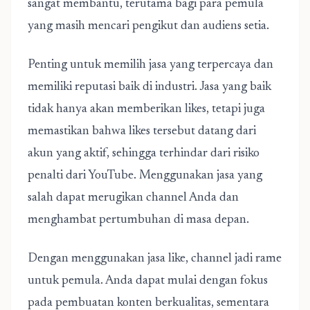
sangat membantu, terutama bagi para pemula
yang masih mencari pengikut dan audiens setia.
Penting untuk memilih jasa yang terpercaya dan
memiliki reputasi baik di industri. Jasa yang baik
tidak hanya akan memberikan likes, tetapi juga
memastikan bahwa likes tersebut datang dari
akun yang aktif, sehingga terhindar dari risiko
penalti dari YouTube. Menggunakan jasa yang
salah dapat merugikan channel Anda dan
menghambat pertumbuhan di masa depan.
Dengan menggunakan jasa like, channel jadi rame
untuk pemula. Anda dapat mulai dengan fokus
pada pembuatan konten berkualitas, sementara