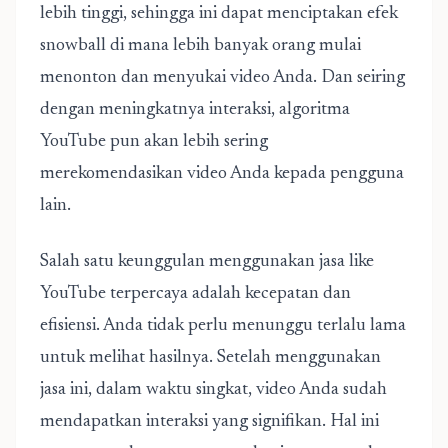
lebih tinggi, sehingga ini dapat menciptakan efek
snowball di mana lebih banyak orang mulai
menonton dan menyukai video Anda. Dan seiring
dengan meningkatnya interaksi, algoritma
YouTube pun akan lebih sering
merekomendasikan video Anda kepada pengguna
lain.
Salah satu keunggulan menggunakan jasa like
YouTube terpercaya adalah kecepatan dan
efisiensi. Anda tidak perlu menunggu terlalu lama
untuk melihat hasilnya. Setelah menggunakan
jasa ini, dalam waktu singkat, video Anda sudah
mendapatkan interaksi yang signifikan. Hal ini