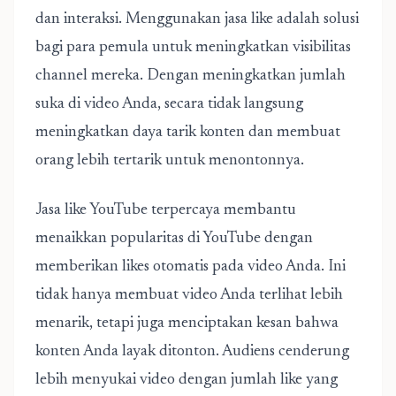
dan interaksi. Menggunakan jasa like adalah solusi
bagi para pemula untuk meningkatkan visibilitas
channel mereka. Dengan meningkatkan jumlah
suka di video Anda, secara tidak langsung
meningkatkan daya tarik konten dan membuat
orang lebih tertarik untuk menontonnya.
Jasa like YouTube
terpercaya membantu
menaikkan popularitas di YouTube dengan
memberikan likes otomatis pada video Anda. Ini
tidak hanya membuat video Anda terlihat lebih
menarik, tetapi juga menciptakan kesan bahwa
konten Anda layak ditonton. Audiens cenderung
lebih menyukai video dengan jumlah like yang