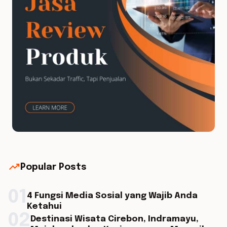
trending_up
Popular Posts
01
4 Fungsi Media Sosial yang Wajib Anda
Ketahui
02
Destinasi Wisata Cirebon, Indramayu,