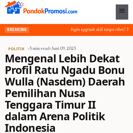
menu
Ingin upgrade skill tanpa ribet? Temuk
BREAKING
POLITIK
•
5 min read
•
Juni 09, 2025
Mengenal Lebih Dekat
Profil Ratu Ngadu Bonu
Wulla (Nasdem) Daerah
Pemilihan Nusa
Tenggara Timur II
dalam Arena Politik
Indonesia