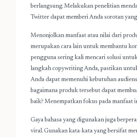
berlangsung. Melakukan penelitian menda
Twitter dapat memberi Anda sorotan yang
Menonjolkan manfaat atau nilai dari pro
merupakan cara lain untuk membantu konte
pengguna sering kali mencari solusi unt
langkah copywriting Anda, pastikan untu
Anda dapat memenuhi kebutuhan audiens. 
bagaimana produk tersebut dapat membua
baik? Menempatkan fokus pada manfaat in
Gaya bahasa yang digunakan juga berper
viral. Gunakan kata-kata yang bersifat m