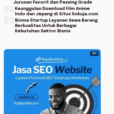
Jurusan Favorit dan Passing Grade
02
Keunggulan Download Film Anime
Indo dan Jepang di Situs Sokuja.com
03
Bioma Startup Layanan Sewa Barang
Berkualitas Untuk Berbagai
Kebutuhan Sektor Bisnis
AD