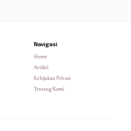
Navigasi
Home
Artikel
Kebijakan Privasi
Tentang Kami