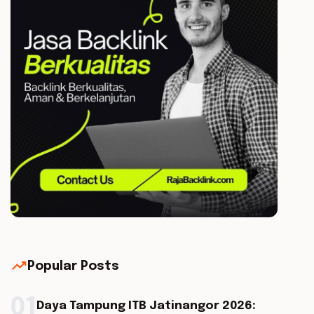
trending_up
Popular Posts
01
Daya Tampung ITB Jatinangor 2026: