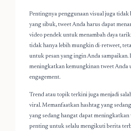
Pentingnya penggunaan visual juga tidak
yang sibuk, tweet Anda harus dapat menar
video pendek untuk menambah daya tarik v
tidak hanya lebih mungkin di-retweet, te
untuk pesan yang ingin Anda sampaikan.
meningkatkan kemungkinan tweet Anda u
engagement.
Trend atau topik terkini juga menjadi sa
viral. Memanfaatkan hashtag yang sedang t
yang sedang hangat dapat meningkatkan vis
penting untuk selalu mengikuti berita t