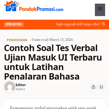
menu
Ingin upgrade skill tanpa ribet? Temukan
BREAKING
PENDIDIKAN
•
5 min read
•
Maret 11, 2026
Contoh Soal Tes Verbal
Ujian Masuk UI Terbaru
untuk Latihan
Penalaran Bahasa
Editor
ios_share
bookmark_add
Author
Kemampuan verbal merupakan salah satu aspek