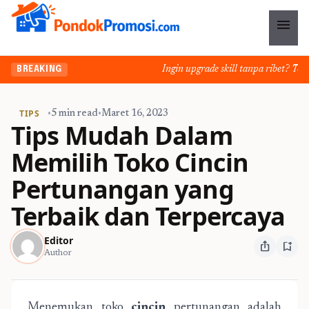
menu
Ingin upgrade skill tanpa ribet? Temuka
BREAKING
TIPS
•
5 min read
•
Maret 16, 2023
Tips Mudah Dalam
Memilih Toko Cincin
Pertunangan yang
Terbaik dan Terpercaya
Editor
ios_share
bookmark_add
Author
Menemukan toko
cincin
pertunangan adalah