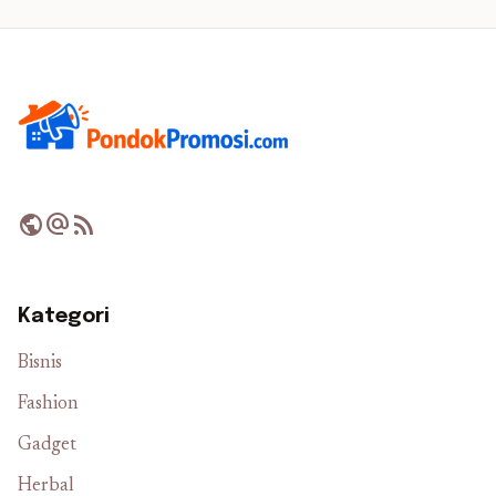
public
alternate_email
rss_feed
Kategori
Bisnis
Fashion
Gadget
Herbal