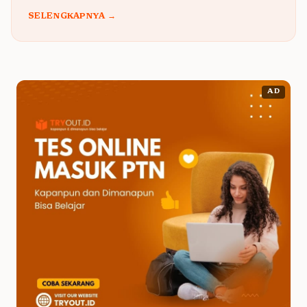
SELENGKAPNYA →
AD