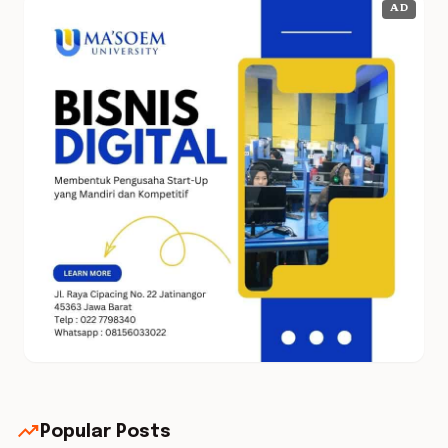
AD
trending_up
Popular Posts