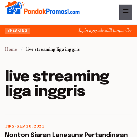
menu
Ingin upgrade skill tanpa ribet? T
BREAKING
Home
/
live streaming liga inggris
live streaming
liga inggris
TIPS
•
SEP 10, 2021
5 min read
Nonton Siaran Langsung Pertandingan