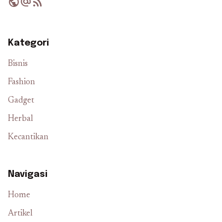
public
alternate_email
rss_feed
Kategori
Bisnis
Fashion
Gadget
Herbal
Kecantikan
Navigasi
Home
Artikel