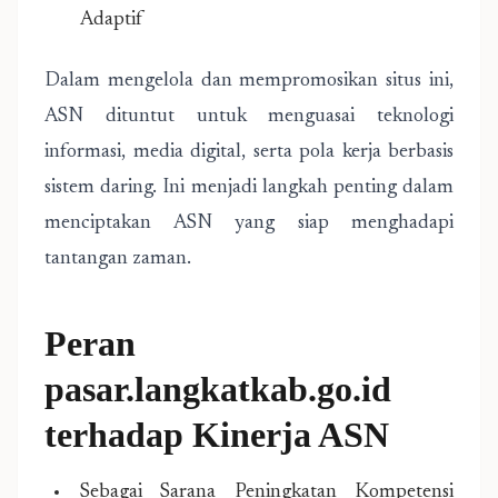
Adaptif
Dalam mengelola dan mempromosikan situs ini,
ASN dituntut untuk menguasai teknologi
informasi, media digital, serta pola kerja berbasis
sistem daring. Ini menjadi langkah penting dalam
menciptakan ASN yang siap menghadapi
tantangan zaman.
Peran
pasar.langkatkab.go.id
terhadap Kinerja ASN
Sebagai Sarana Peningkatan Kompetensi