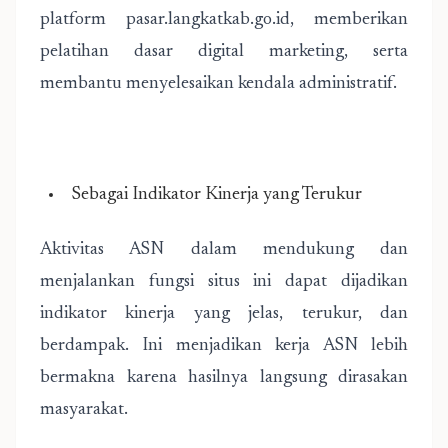
platform pasar.langkatkab.go.id, memberikan
pelatihan dasar digital marketing, serta
membantu menyelesaikan kendala administratif.
Sebagai Indikator Kinerja yang Terukur
Aktivitas ASN dalam mendukung dan
menjalankan fungsi situs ini dapat dijadikan
indikator kinerja yang jelas, terukur, dan
berdampak. Ini menjadikan kerja ASN lebih
bermakna karena hasilnya langsung dirasakan
masyarakat.