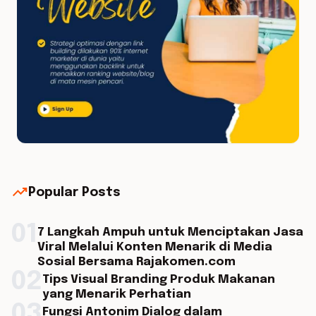
trending_up
Popular Posts
01
7 Langkah Ampuh untuk Menciptakan Jasa
Viral Melalui Konten Menarik di Media
Sosial Bersama Rajakomen.com
02
Tips Visual Branding Produk Makanan
yang Menarik Perhatian
03
Fungsi Antonim Dialog dalam