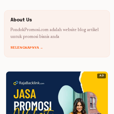
About Us
PondokPromosi.com adalah website blog artikel
untuk promosi bisnis anda
SELENGKAPNYA →
AD