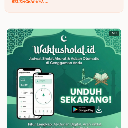
SELENGKAPNYA →
AD