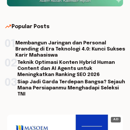
trending_up
Popular Posts
01
Membangun Jaringan dan Personal
Branding di Era Teknologi 4.0: Kunci Sukses
Karir Mahasiswa
02
Teknik Optimasi Konten Hybrid Human
Content dan AI Agents untuk
Meningkatkan Ranking SEO 2026
03
Siap Jadi Garda Terdepan Bangsa? Sejauh
Mana Persiapanmu Menghadapi Seleksi
TNI
AD