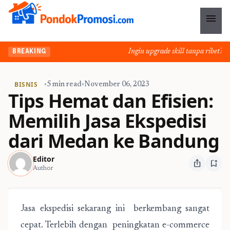
menu
Ingin upgrade skill tanpa ribet? Tem
BREAKING
BISNIS
•
5 min read
•
November 06, 2023
Tips Hemat dan Efisien:
Memilih Jasa Ekspedisi
dari Medan ke Bandung
Editor
ios_share
bookmark_add
Author
Jasa ekspedisi sekarang ini berkembang sangat
cepat. Terlebih dengan peningkatan e-commerce