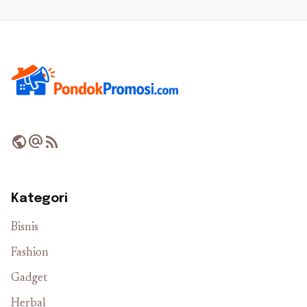
public
alternate_email
rss_feed
Kategori
Bisnis
Fashion
Gadget
Herbal