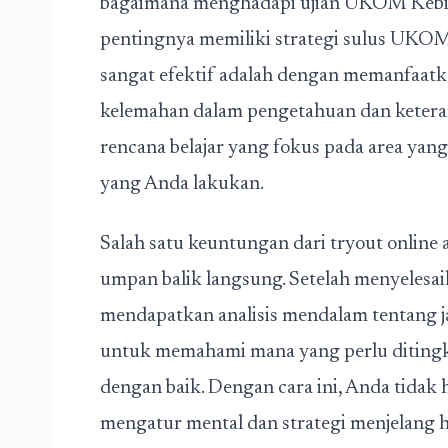
bagaimana menghadapi ujian UKOM Kebida
pentingnya memiliki strategi sulus UKOM 
sangat efektif adalah dengan memanfaatka
kelemahan dalam pengetahuan dan keter
rencana belajar yang fokus pada area yang
yang Anda lakukan.
Salah satu keuntungan dari tryout onli
umpan balik langsung. Setelah menyelesai
mendapatkan analisis mendalam tentang 
untuk memahami mana yang perlu ditingk
dengan baik. Dengan cara ini, Anda tidak h
mengatur mental dan strategi menjelang ha