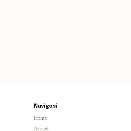
Navigasi
Home
Artikel