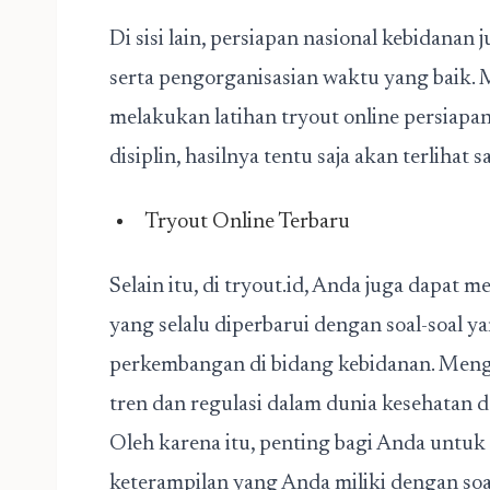
Di sisi lain, persiapan nasional kebidana
serta pengorganisasian waktu yang baik.
melakukan latihan tryout online persiapan
disiplin, hasilnya tentu saja akan terlihat s
Tryout Online Terbaru
Selain itu, di tryout.id, Anda juga dapat
yang selalu diperbarui dengan soal-soal y
perkembangan di bidang kebidanan. Mengi
tren dan regulasi dalam dunia kesehatan 
Oleh karena itu, penting bagi Anda untu
keterampilan yang Anda miliki dengan soal