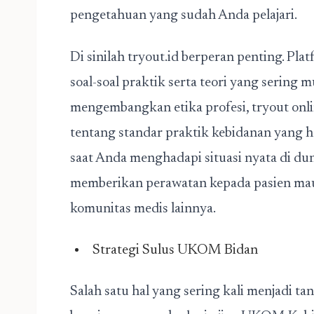
pengetahuan yang sudah Anda pelajari.
Di sinilah tryout.id berperan penting. Pl
soal-soal praktik serta teori yang sering m
mengembangkan etika profesi, tryout onli
tentang standar praktik kebidanan yang ha
saat Anda menghadapi situasi nyata di dun
memberikan perawatan kepada pasien mau
komunitas medis lainnya.
Strategi Sulus UKOM Bidan
Salah satu hal yang sering kali menjadi ta