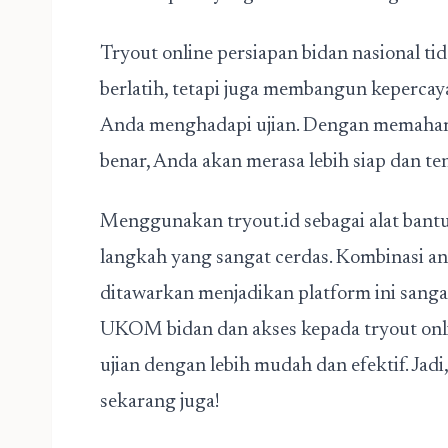
Tryout online persiapan bidan nasional 
berlatih, tetapi juga membangun kepercay
Anda menghadapi ujian. Dengan memahami
benar, Anda akan merasa lebih siap dan te
Menggunakan tryout.id sebagai alat ban
langkah yang sangat cerdas. Kombinasi anta
ditawarkan menjadikan platform ini sangat 
UKOM bidan dan akses kepada tryout onl
ujian dengan lebih mudah dan efektif. Ja
sekarang juga!