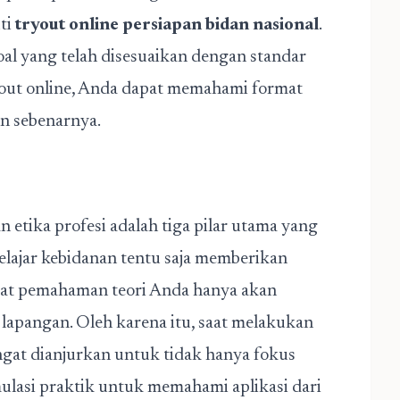
ti
tryout online persiapan bidan nasional
.
al yang telah disesuaikan dengan standar
ryout online, Anda dapat memahami format
an sebenarnya.
n etika profesi adalah tiga pilar utama yang
elajar kebidanan tentu saja memberikan
kuat pemahaman teori Anda hanya akan
 lapangan. Oleh karena itu, saat melakukan
angat dianjurkan untuk tidak hanya fokus
mulasi praktik untuk memahami aplikasi dari