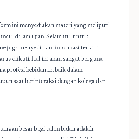
atform ini menyediakan materi yang meliputi
uncul dalam ujian. Selain itu, untuk
ne juga menyediakan informasi terkini
rus diikuti. Hal ini akan sangat berguna
ia profesi kebidanan, baik dalam
pun saat berinteraksi dengan kolega dan
ntangan besar bagi calon bidan adalah