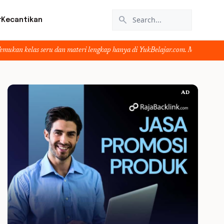
search
r
Kecantikan
eru dan materi lengkap hanya di YukBelajar.com. Mulai langkah suksesmu hari 
AD