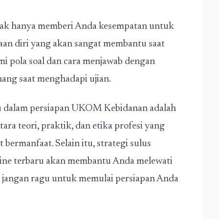
tidak hanya memberi Anda kesempatan untuk
aan diri yang akan sangat membantu saat
 pola soal dan cara menjawab dengan
nang saat menghadapi ujian.
tu dalam persiapan UKOM Kebidanan adalah
ra teori, praktik, dan etika profesi yang
bermanfaat. Selain itu, strategi sulus
ine terbaru akan membantu Anda melewati
di, jangan ragu untuk memulai persiapan Anda