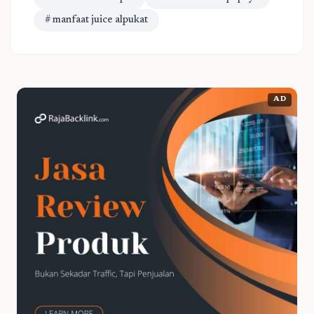
# manfaat juice alpukat
AD