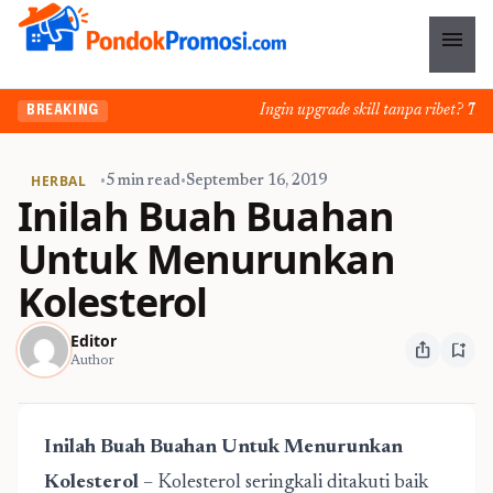
menu
Ingin upgrade skill tanpa ribet? Temuka
BREAKING
HERBAL
•
5 min read
•
September 16, 2019
Inilah Buah Buahan
Untuk Menurunkan
Kolesterol
Editor
ios_share
bookmark_add
Author
Inilah Buah Buahan Untuk Menurunkan
Kolesterol
– Kolesterol seringkali ditakuti baik