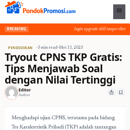
menu
Ingin upgrade skill tanpa ribet? Te
BREAKING
PENDIDIKAN
•
5 min read
•
Mei 11, 2025
Tryout CPNS TKP Gratis:
Tips Menjawab Soal
dengan Nilai Tertinggi
Editor
ios_share
bookmark_add
Author
Menghadapi ujian CPNS, terutama pada bidang
Tes Karakteristik Pribadi (TKP) adalah tantangan