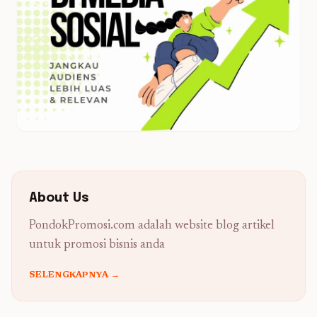
About Us
PondokPromosi.com adalah website blog artikel
untuk promosi bisnis anda
SELENGKAPNYA →