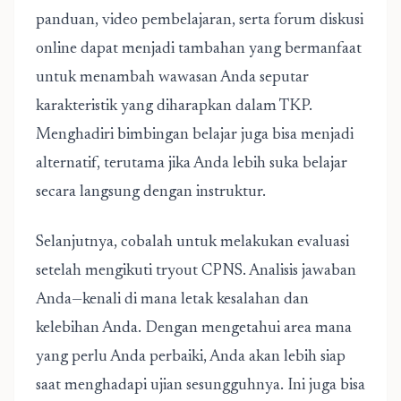
panduan, video pembelajaran, serta forum diskusi
online dapat menjadi tambahan yang bermanfaat
untuk menambah wawasan Anda seputar
karakteristik yang diharapkan dalam TKP.
Menghadiri bimbingan belajar juga bisa menjadi
alternatif, terutama jika Anda lebih suka belajar
secara langsung dengan instruktur.
Selanjutnya, cobalah untuk melakukan evaluasi
setelah mengikuti tryout CPNS. Analisis jawaban
Anda—kenali di mana letak kesalahan dan
kelebihan Anda. Dengan mengetahui area mana
yang perlu Anda perbaiki, Anda akan lebih siap
saat menghadapi ujian sesungguhnya. Ini juga bisa