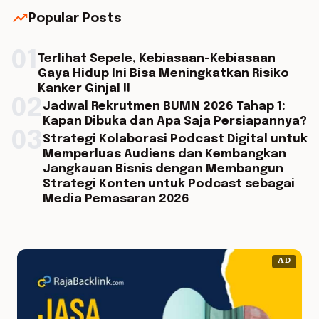
trending_up
Popular Posts
01
Terlihat Sepele, Kebiasaan-Kebiasaan
Gaya Hidup Ini Bisa Meningkatkan Risiko
Kanker Ginjal !!
02
Jadwal Rekrutmen BUMN 2026 Tahap 1:
Kapan Dibuka dan Apa Saja Persiapannya?
03
Strategi Kolaborasi Podcast Digital untuk
Memperluas Audiens dan Kembangkan
Jangkauan Bisnis dengan Membangun
Strategi Konten untuk Podcast sebagai
Media Pemasaran 2026
AD