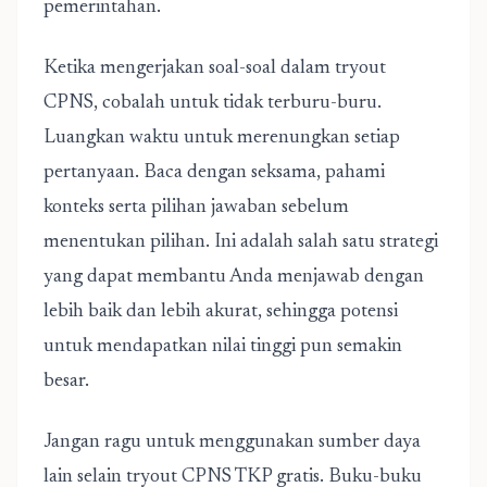
pemerintahan.
Ketika mengerjakan soal-soal dalam tryout
CPNS, cobalah untuk tidak terburu-buru.
Luangkan waktu untuk merenungkan setiap
pertanyaan. Baca dengan seksama, pahami
konteks serta pilihan jawaban sebelum
menentukan pilihan. Ini adalah salah satu strategi
yang dapat membantu Anda menjawab dengan
lebih baik dan lebih akurat, sehingga potensi
untuk mendapatkan nilai tinggi pun semakin
besar.
Jangan ragu untuk menggunakan sumber daya
lain selain tryout CPNS TKP gratis. Buku-buku