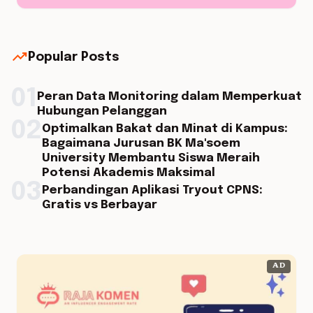
trending_up
Popular Posts
01
Peran Data Monitoring dalam Memperkuat
Hubungan Pelanggan
02
Optimalkan Bakat dan Minat di Kampus:
Bagaimana Jurusan BK Ma'soem
University Membantu Siswa Meraih
Potensi Akademis Maksimal
03
Perbandingan Aplikasi Tryout CPNS:
Gratis vs Berbayar
AD