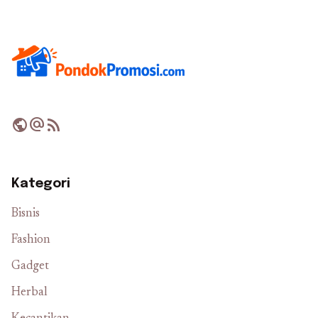
public
alternate_email
rss_feed
Kategori
Bisnis
Fashion
Gadget
Herbal