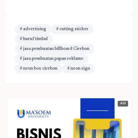
# advertising
# cutting sticker
# huruf timbul
# jasa pembuatan billboard Cirebon
# jasa pembuatan papan reklame
# neon box cirebon
# neon sign
AD