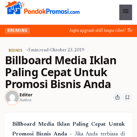
menu
Ingin upgrade skill tanpa ribet? Temukan
BREAKING
BISNIS
•
5 min read
•
Oktober 23, 2019
Billboard Media Iklan
Paling Cepat Untuk
Promosi Bisnis Anda
Editor
ios_share
bookmark_add
Author
Billboard Media Iklan Paling Cepat Untuk
Promosi Bisnis Anda
– Jika Anda terbiasa di