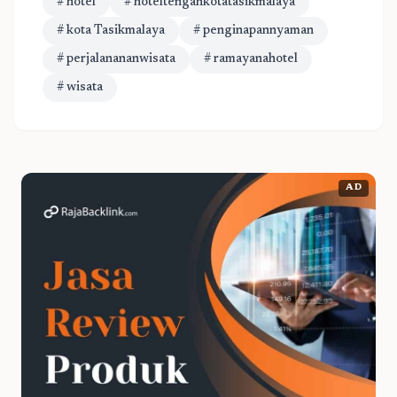
# hotel
# hoteltengahkotatasikmalaya
# kota Tasikmalaya
# penginapannyaman
# perjalanananwisata
# ramayanahotel
# wisata
AD