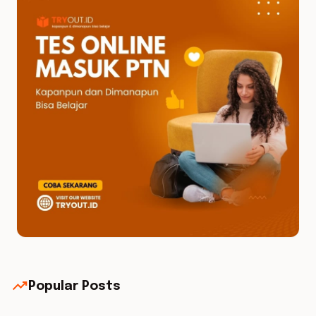
trending_up
Popular Posts