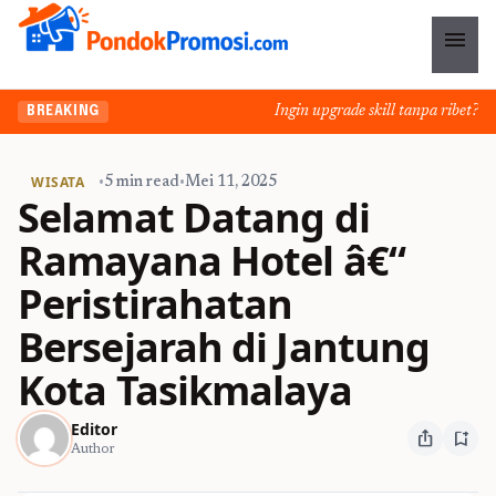
menu
Ingin upgrade skill tanpa ribet? Temu
BREAKING
WISATA
•
5 min read
•
Mei 11, 2025
Selamat Datang di
Ramayana Hotel â€“
Peristirahatan
Bersejarah di Jantung
Kota Tasikmalaya
Editor
ios_share
bookmark_add
Author