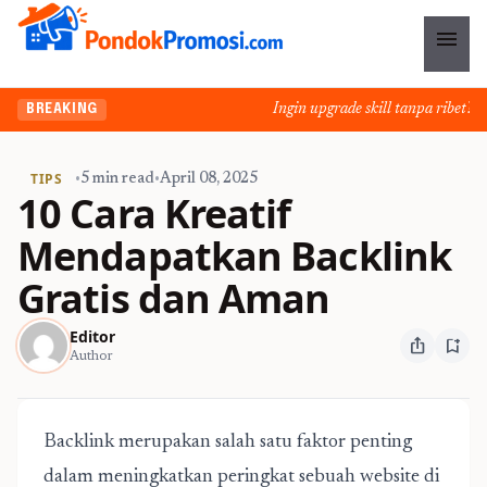
menu
Ingin upgrade skill tanpa ribet? Tem
BREAKING
TIPS
•
5 min read
•
April 08, 2025
10 Cara Kreatif
Mendapatkan Backlink
Gratis dan Aman
Editor
ios_share
bookmark_add
Author
Backlink merupakan salah satu faktor penting
dalam meningkatkan peringkat sebuah website di