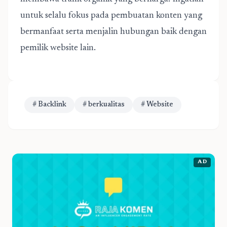
untuk selalu fokus pada pembuatan konten yang
bermanfaat serta menjalin hubungan baik dengan
pemilik website lain.
# Backlink
# berkualitas
# Website
AD