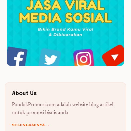
About Us
PondokPromosi.com adalah website blog artikel
untuk promosi bisnis anda
SELENGKAPNYA →