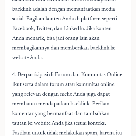
backlink adalah dengan memanfaatkan media
sosial. Bagikan konten Anda di platform seperti
Facebook, Twitter, dan LinkedIn. Jika konten
Anda menarik, bisa jadi orang lain akan
membagikannya dan memberikan backlink ke
website Anda.
4. Berpartisipasi di Forum dan Komunitas Online
Ikut serta dalam forum atau komunitas online
yang relevan dengan niche Anda juga dapat
membantu mendapatkan backlink. Berikan
komentar yang bermanfaat dan tambahkan
tautan ke website Anda jika sesuai konteks.
Pastikan untuk tidak melakukan spam, karena itu