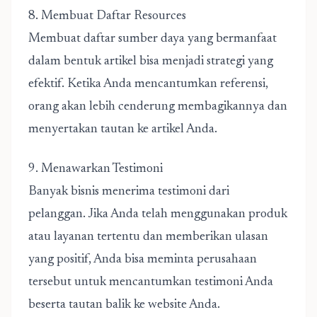
8. Membuat Daftar Resources
Membuat daftar sumber daya yang bermanfaat
dalam bentuk artikel bisa menjadi strategi yang
efektif. Ketika Anda mencantumkan referensi,
orang akan lebih cenderung membagikannya dan
menyertakan tautan ke artikel Anda.
9. Menawarkan Testimoni
Banyak bisnis menerima testimoni dari
pelanggan.
Jika Anda telah menggunakan produk
atau layanan tertentu dan memberikan ulasan
yang positif, Anda bisa meminta perusahaan
tersebut untuk mencantumkan testimoni Anda
beserta tautan balik ke website Anda.