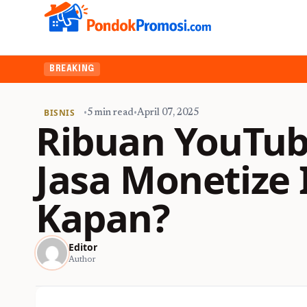
BREAKING
BISNIS
•
5 min read
•
April 07, 2025
Ribuan YouTub
Jasa Monetize 
Kapan?
Editor
Author