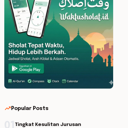
trending_up
Popular Posts
01
Tingkat Kesulitan Jurusan