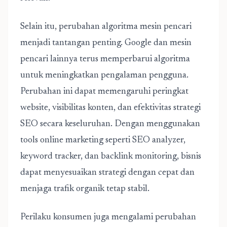
Selain itu, perubahan algoritma mesin pencari
menjadi tantangan penting. Google dan mesin
pencari lainnya terus memperbarui algoritma
untuk meningkatkan pengalaman pengguna.
Perubahan ini dapat memengaruhi peringkat
website, visibilitas konten, dan efektivitas strategi
SEO secara keseluruhan. Dengan menggunakan
tools online marketing seperti SEO analyzer,
keyword tracker, dan backlink monitoring, bisnis
dapat menyesuaikan strategi dengan cepat dan
menjaga trafik organik tetap stabil.
Perilaku konsumen juga mengalami perubahan