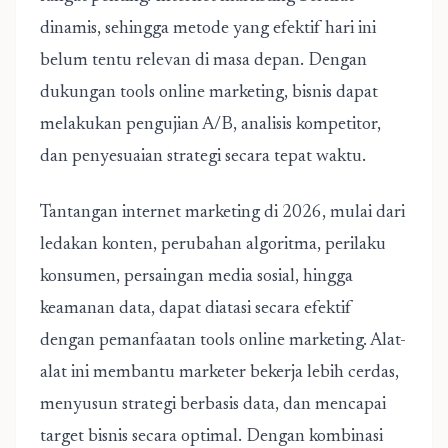
dinamis, sehingga metode yang efektif hari ini
belum tentu relevan di masa depan. Dengan
dukungan tools online marketing, bisnis dapat
melakukan pengujian A/B, analisis kompetitor,
dan penyesuaian strategi secara tepat waktu.
Tantangan internet marketing di 2026, mulai dari
ledakan konten, perubahan algoritma, perilaku
konsumen, persaingan media sosial, hingga
keamanan data, dapat diatasi secara efektif
dengan pemanfaatan tools online marketing. Alat-
alat ini membantu marketer bekerja lebih cerdas,
menyusun strategi berbasis data, dan mencapai
target bisnis secara optimal. Dengan kombinasi