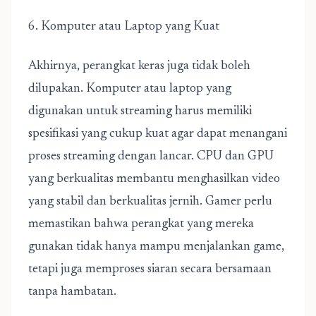
6. Komputer atau Laptop yang Kuat
Akhirnya, perangkat keras juga tidak boleh
dilupakan. Komputer atau laptop yang
digunakan untuk streaming harus memiliki
spesifikasi yang cukup kuat agar dapat menangani
proses streaming dengan lancar. CPU dan GPU
yang berkualitas membantu menghasilkan video
yang stabil dan berkualitas jernih. Gamer perlu
memastikan bahwa perangkat yang mereka
gunakan tidak hanya mampu menjalankan game,
tetapi juga memproses siaran secara bersamaan
tanpa hambatan.