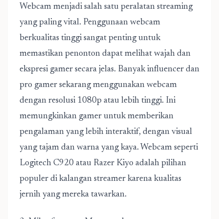
Webcam menjadi salah satu peralatan streaming
yang paling vital. Penggunaan
webcam
berkualitas tinggi
sangat penting untuk
memastikan penonton dapat melihat wajah dan
ekspresi gamer secara jelas. Banyak influencer dan
pro gamer sekarang menggunakan webcam
dengan resolusi 1080p atau lebih tinggi. Ini
memungkinkan gamer untuk memberikan
pengalaman yang lebih interaktif, dengan visual
yang tajam dan warna yang kaya. Webcam seperti
Logitech C920 atau Razer Kiyo adalah pilihan
populer di kalangan streamer karena kualitas
jernih yang mereka tawarkan.