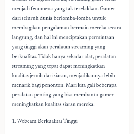
menjadi fenomena yang tak terelakkan. Gamer
dari seluruh dunia berlomba-lomba untuk
membagikan pengalaman bermain mereka secara
langsung, dan hal ini menciptakan permintaan
yang tinggi akan
peralatan streaming yang
berkualitas.
Tidak hanya sekadar alat, peralatan
streaming yang tepat dapat meningkatkan
kualitas jernih dari siaran, menjadikannya lebih
menarik bagi penonton. Mari kita gali beberapa
peralatan penting yang bisa membantu gamer
meningkatkan kualitas siaran mereka.
1. Webcam Berkualitas Tinggi