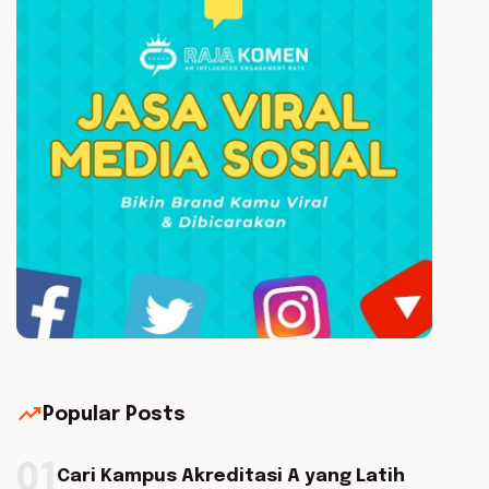
trending_up
Popular Posts
01
Cari Kampus Akreditasi A yang Latih