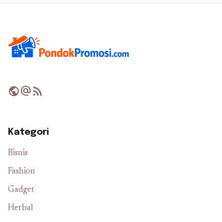
public
alternate_email
rss_feed
Kategori
Bisnis
Fashion
Gadget
Herbal