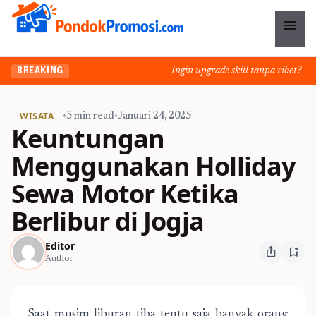
menu
Ingin upgrade skill tanpa ribet? Temu
BREAKING
WISATA
•
5 min read
•
Januari 24, 2025
Keuntungan
Menggunakan Holliday
Sewa Motor Ketika
Berlibur di Jogja
Editor
ios_share
bookmark_add
Author
Saat musim liburan tiba tentu saja banyak orang