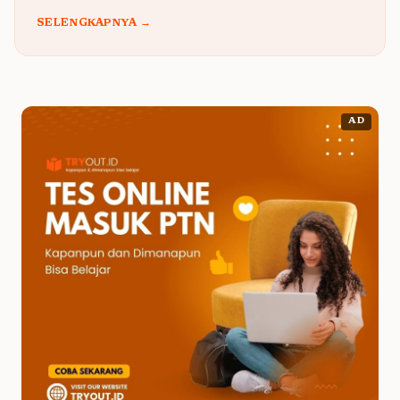
SELENGKAPNYA →
AD