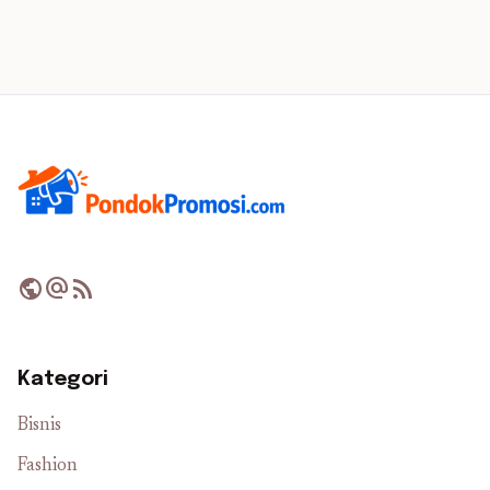
public
alternate_email
rss_feed
Kategori
Bisnis
Fashion