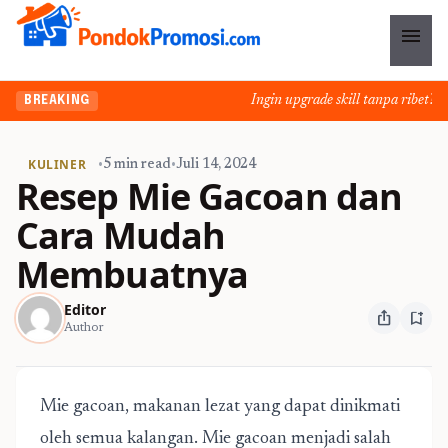
menu
Ingin upgrade skill tanpa ribet? Te
BREAKING
KULINER
•
5 min read
•
Juli 14, 2024
Resep Mie Gacoan dan
Cara Mudah
Membuatnya
Editor
ios_share
bookmark_add
Author
Mie gacoan, makanan lezat yang dapat dinikmati
oleh semua kalangan. Mie gacoan menjadi salah