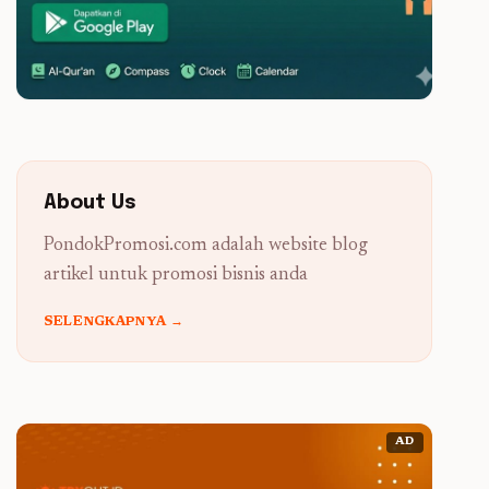
About Us
PondokPromosi.com adalah website blog
artikel untuk promosi bisnis anda
SELENGKAPNYA →
AD