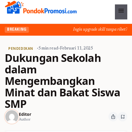
menu
Ingin upgrade skill tanpa ribet? Tem
BREAKING
PENDIDIKAN
•
5 min read
•
Februari 11, 2025
Dukungan Sekolah
dalam
Mengembangkan
Minat dan Bakat Siswa
SMP
Editor
ios_share
bookmark_add
Author