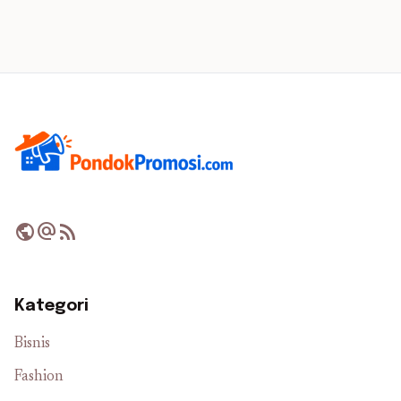
public
alternate_email
rss_feed
Kategori
Bisnis
Fashion