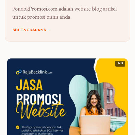
PondokPromosi.com adalah website blog artikel
untuk promosi bisnis anda
SELENGKAPNYA →
AD