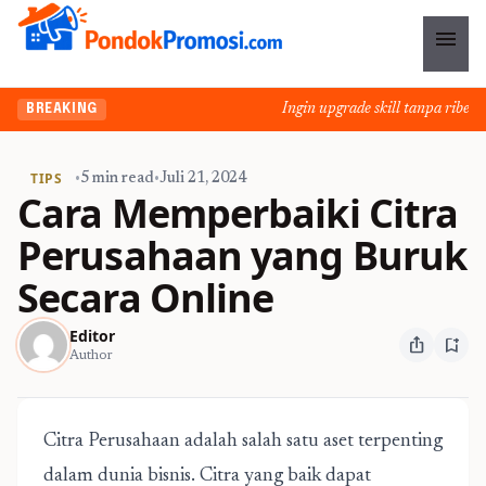
menu
Ingin upgrade skill tanpa ribet? 
BREAKING
TIPS
•
5 min read
•
Juli 21, 2024
Cara Memperbaiki Citra
Perusahaan yang Buruk
Secara Online
Editor
ios_share
bookmark_add
Author
Citra Perusahaan adalah salah satu aset terpenting
dalam dunia bisnis. Citra yang baik dapat