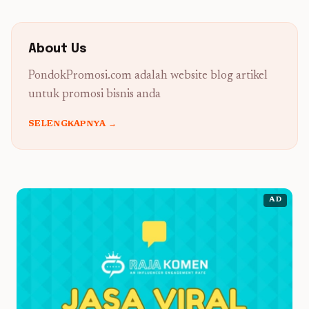
About Us
PondokPromosi.com adalah website blog artikel
untuk promosi bisnis anda
SELENGKAPNYA →
AD