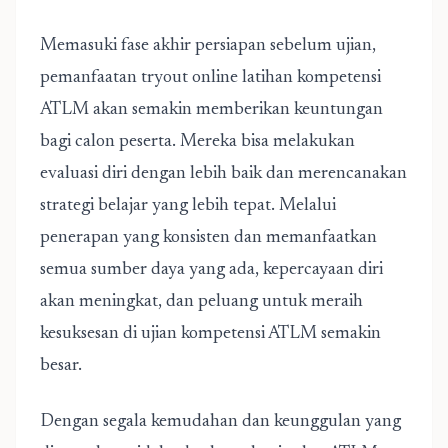
Memasuki fase akhir persiapan sebelum ujian,
pemanfaatan tryout online latihan kompetensi
ATLM akan semakin memberikan keuntungan
bagi calon peserta. Mereka bisa melakukan
evaluasi diri dengan lebih baik dan merencanakan
strategi belajar yang lebih tepat. Melalui
penerapan yang konsisten dan memanfaatkan
semua sumber daya yang ada, kepercayaan diri
akan meningkat, dan peluang untuk meraih
kesuksesan di ujian kompetensi ATLM semakin
besar.
Dengan segala kemudahan dan keunggulan yang