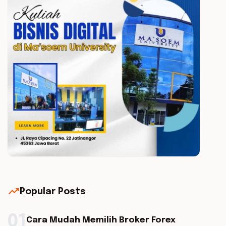
trending_up
Popular Posts
01
Cara Mudah Memilih Broker Forex