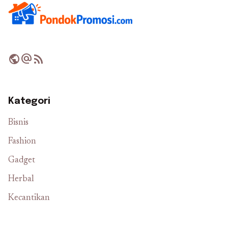
public
alternate_email
rss_feed
Kategori
Bisnis
Fashion
Gadget
Herbal
Kecantikan