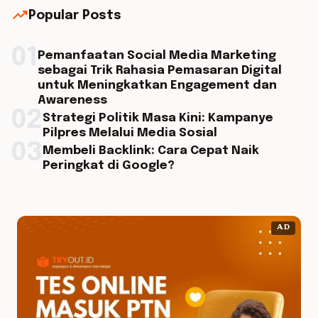
trending_up
Popular Posts
01
Pemanfaatan Social Media Marketing
sebagai Trik Rahasia Pemasaran Digital
untuk Meningkatkan Engagement dan
Awareness
02
Strategi Politik Masa Kini: Kampanye
Pilpres Melalui Media Sosial
03
Membeli Backlink: Cara Cepat Naik
Peringkat di Google?
AD