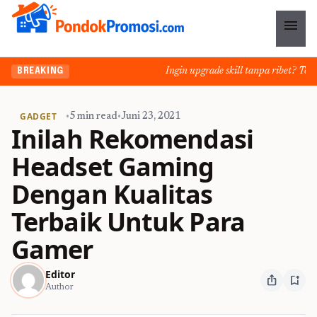
menu
Ingin upgrade skill tanpa ribet? Temuka
BREAKING
GADGET
•
5 min read
•
Juni 23, 2021
Inilah Rekomendasi
Headset Gaming
Dengan Kualitas
Terbaik Untuk Para
Gamer
Editor
ios_share
bookmark_add
Author