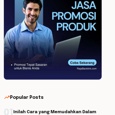
trending_up
Popular Posts
01
Inilah Cara yang Memudahkan Dalam