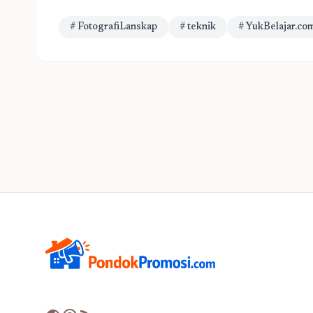
# FotografiLanskap
# teknik
# YukBelajar.co