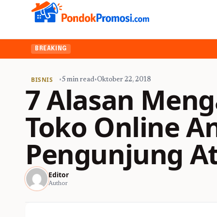
BREAKING
BISNIS
•
5 min read
•
Oktober 22, 2018
7 Alasan Meng
Toko Online A
Pengunjung At
Editor
Author