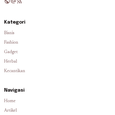
public
alternate_email
rss_feed
Kategori
Bisnis
Fashion
Gadget
Herbal
Kecantikan
Navigasi
Home
Artikel