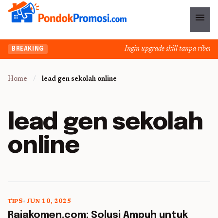
menu
Ingin upgrade skill tanpa ribet? T
BREAKING
Home
/
lead gen sekolah online
lead gen sekolah
online
TIPS
•
JUN 10, 2025
5 min read
Rajakomen.com: Solusi Ampuh untuk