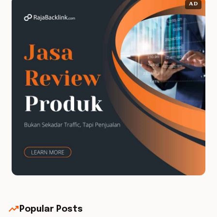
AD
trending_up
Popular Posts