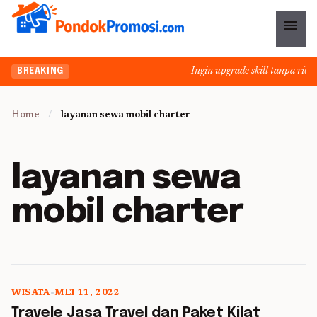
menu
Ingin upgrade skill tanpa ribet?
BREAKING
Home
/
layanan sewa mobil charter
layanan sewa
mobil charter
WISATA
•
MEI 11, 2022
5 min read
Travele Jasa Travel dan Paket Kilat