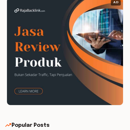
AD
trending_up
Popular Posts