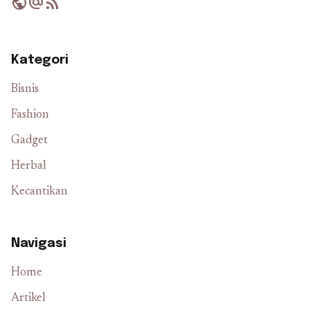
public
alternate_email
rss_feed
Kategori
Bisnis
Fashion
Gadget
Herbal
Kecantikan
Navigasi
Home
Artikel