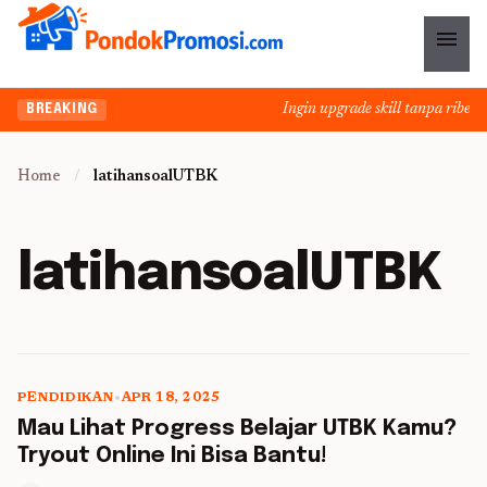
menu
Ingin upgrade skill tanpa ribet? 
BREAKING
Home
/
latihansoalUTBK
latihansoalUTBK
PENDIDIKAN
•
APR 18, 2025
5 min read
Mau Lihat Progress Belajar UTBK Kamu?
Tryout Online Ini Bisa Bantu!