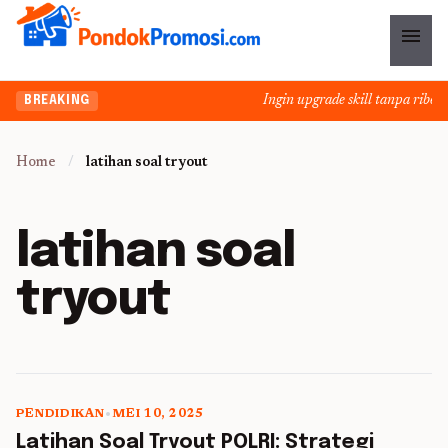
menu
Ingin upgrade skill tanpa ribet?
BREAKING
Home
/
latihan soal tryout
latihan soal
tryout
PENDIDIKAN
•
MEI 10, 2025
5 min read
Latihan Soal Tryout POLRI: Strategi