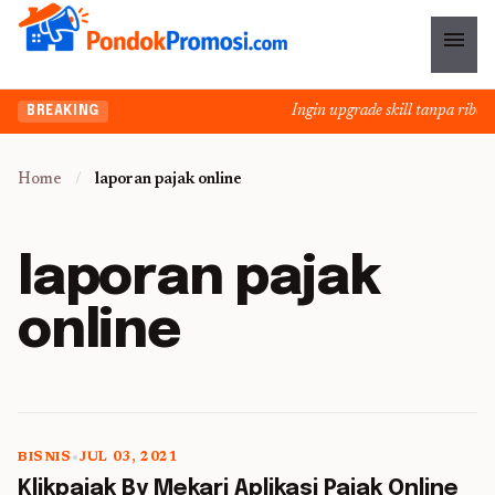
menu
Ingin upgrade skill tanpa ribet?
BREAKING
Home
/
laporan pajak online
laporan pajak
online
BISNIS
•
JUL 03, 2021
5 min read
Klikpajak By Mekari Aplikasi Pajak Online