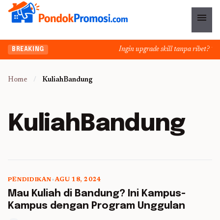
menu
Ingin upgrade skill tanpa ribet? Tem
BREAKING
Home
/
KuliahBandung
KuliahBandung
PENDIDIKAN
•
AGU 18, 2024
5 min read
Mau Kuliah di Bandung? Ini Kampus-
Kampus dengan Program Unggulan