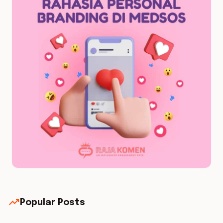
trending_up
Popular Posts