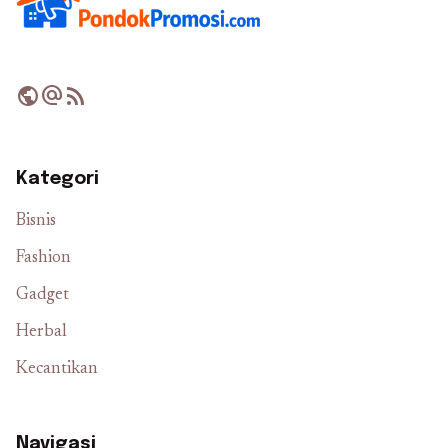
public
alternate_email
rss_feed
Kategori
Bisnis
Fashion
Gadget
Herbal
Kecantikan
Navigasi