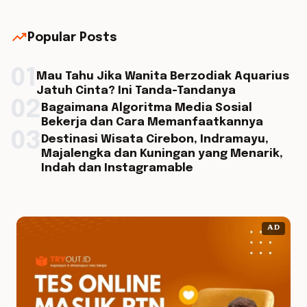
trending_up
Popular Posts
01
Mau Tahu Jika Wanita Berzodiak Aquarius
Jatuh Cinta? Ini Tanda-Tandanya
02
Bagaimana Algoritma Media Sosial
Bekerja dan Cara Memanfaatkannya
03
Destinasi Wisata Cirebon, Indramayu,
Majalengka dan Kuningan yang Menarik,
Indah dan Instagramable
AD