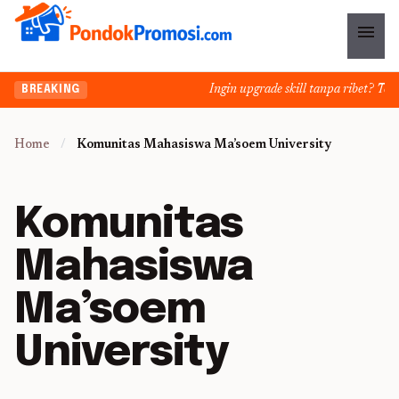
menu
Ingin upgrade skill tanpa ribet? Temuk
BREAKING
Home
/
Komunitas Mahasiswa Ma’soem University
Komunitas
Mahasiswa
Ma’soem
University