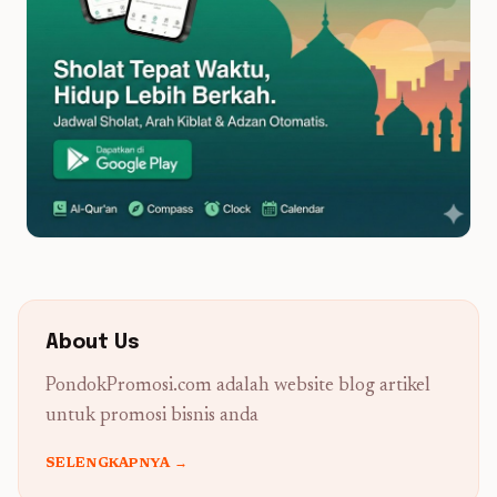
About Us
PondokPromosi.com adalah website blog artikel
untuk promosi bisnis anda
SELENGKAPNYA →