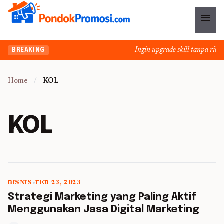
menu
Ingin upgrade skill tanpa ribet
BREAKING
Home
/
KOL
KOL
BISNIS
•
FEB 23, 2023
5 min read
Strategi Marketing yang Paling Aktif
Menggunakan Jasa Digital Marketing