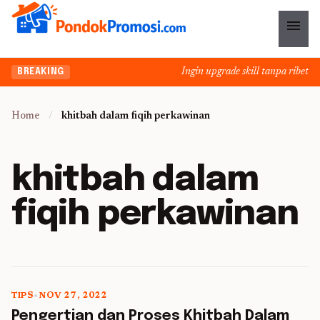
menu
Ingin upgrade skill tanpa ribet? T
BREAKING
Home
/
khitbah dalam fiqih perkawinan
khitbah dalam
fiqih perkawinan
TIPS
•
NOV 27, 2022
5 min read
Pengertian dan Proses Khitbah Dalam