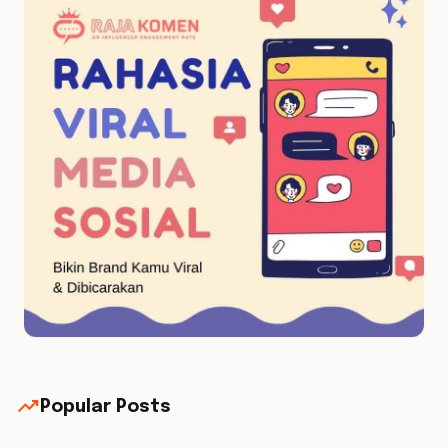
trending_up
Popular Posts