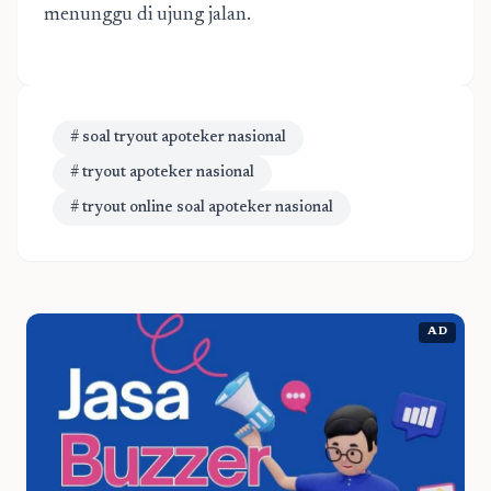
menunggu di ujung jalan.
# soal tryout apoteker nasional
# tryout apoteker nasional
# tryout online soal apoteker nasional
AD