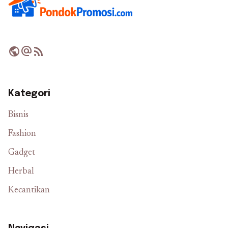
public
alternate_email
rss_feed
Kategori
Bisnis
Fashion
Gadget
Herbal
Kecantikan