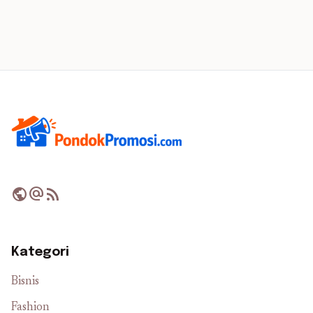
public
alternate_email
rss_feed
Kategori
Bisnis
Fashion