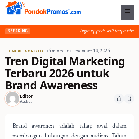
menu
Ingin upgrade skill tanpa ribet? T
BREAKING
UNCATEGORIZED
•
5 min read
•
Desember 14, 2025
Tren Digital Marketing
Terbaru 2026 untuk
Brand Awareness
Editor
ios_share
bookmark_add
Author
Brand awareness adalah tahap awal dalam
membangun hubungan dengan audiens. Tahun