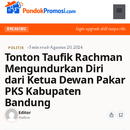
menu
Ingin upgrade skill tanpa ribet? T
BREAKING
POLITIK
•
5 min read
•
Agustus 20, 2024
Tonton Taufik Rachman
Mengundurkan Diri
dari Ketua Dewan Pakar
PKS Kabupaten
Bandung
Editor
ios_share
bookmark_add
Author