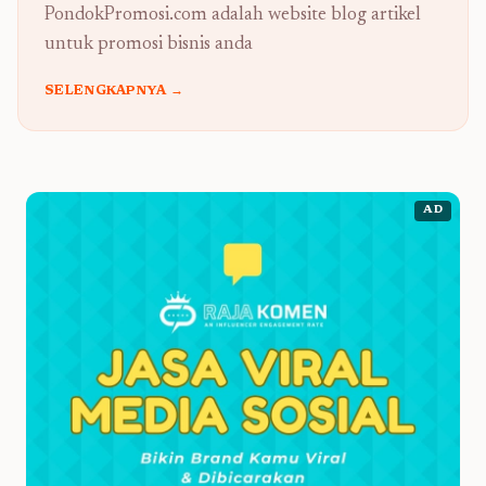
PondokPromosi.com adalah website blog artikel
untuk promosi bisnis anda
SELENGKAPNYA →
AD