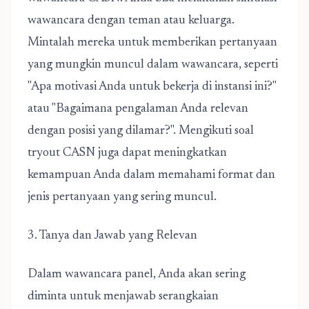
wawancara dengan teman atau keluarga.
Mintalah mereka untuk memberikan pertanyaan
yang mungkin muncul dalam wawancara, seperti
"Apa motivasi Anda untuk bekerja di instansi ini?"
atau "Bagaimana pengalaman Anda relevan
dengan posisi yang dilamar?". Mengikuti soal
tryout CASN juga dapat meningkatkan
kemampuan Anda dalam memahami format dan
jenis pertanyaan yang sering muncul.
3. Tanya dan Jawab yang Relevan
Dalam wawancara panel, Anda akan sering
diminta untuk menjawab serangkaian