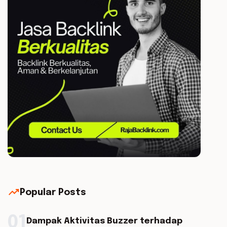
trending_up
Popular Posts
01
Dampak Aktivitas Buzzer terhadap