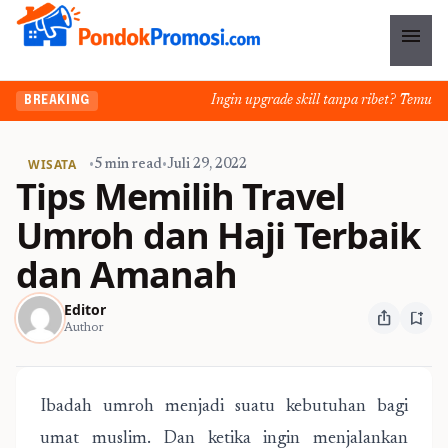
menu
Ingin upgrade skill tanpa ribet? Temukan ke
BREAKING
WISATA
•
5 min read
•
Juli 29, 2022
Tips Memilih Travel
Umroh dan Haji Terbaik
dan Amanah
Editor
ios_share
bookmark_add
Author
Ibadah umroh menjadi suatu kebutuhan bagi
umat muslim. Dan ketika ingin menjalankan