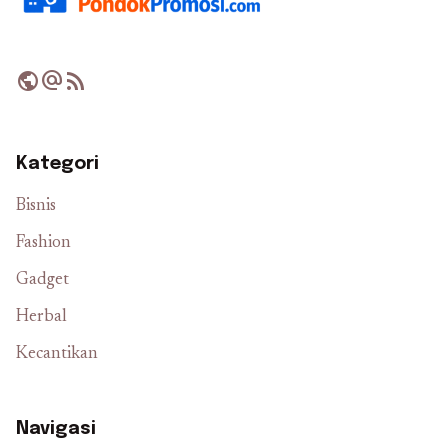
public
alternate_email
rss_feed
Kategori
Bisnis
Fashion
Gadget
Herbal
Kecantikan
Navigasi