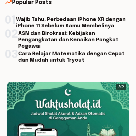
trending_up
Popular Posts
01
Wajib Tahu, Perbedaan iPhone XR dengan
iPhone 11 Sebelum Kamu Membelinya
02
ASN dan Birokrasi: Kebijakan
Pengangkatan dan Kenaikan Pangkat
Pegawai
03
Cara Belajar Matematika dengan Cepat
dan Mudah untuk Tryout
AD