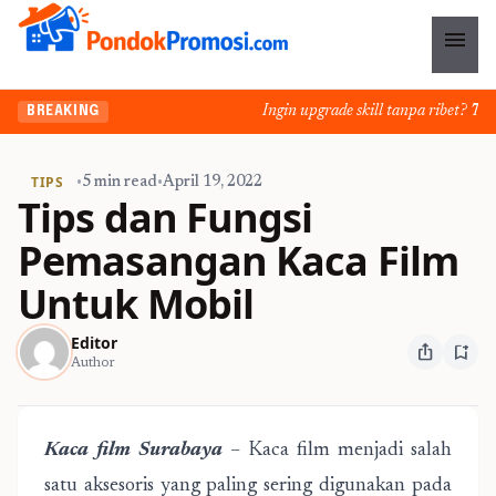
menu
Ingin upgrade skill tanpa ribet? Temuka
BREAKING
TIPS
•
5 min read
•
April 19, 2022
Tips dan Fungsi
Pemasangan Kaca Film
Untuk Mobil
Editor
ios_share
bookmark_add
Author
Kaca film Surabaya
– Kaca film menjadi salah
satu aksesoris yang paling sering digunakan pada