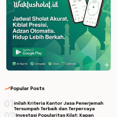
trending_up
Popular Posts
01
inilah Kriteria Kantor Jasa Penerjemah
Tersumpah Terbaik dan Terpercaya
02
Investasi Popularitas Kilat: Kapan