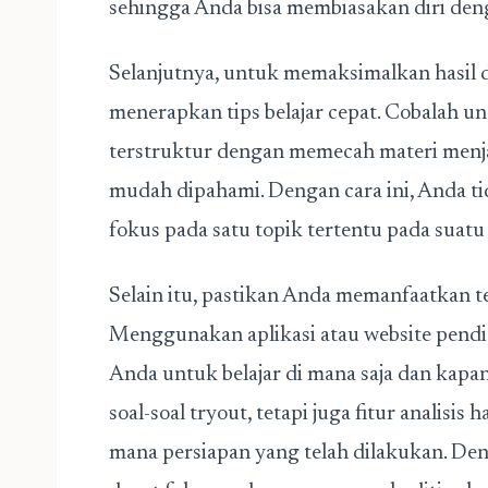
sehingga Anda bisa membiasakan diri deng
Selanjutnya, untuk memaksimalkan hasil d
menerapkan tips belajar cepat. Cobalah u
terstruktur dengan memecah materi menjad
mudah dipahami. Dengan cara ini, Anda ti
fokus pada satu topik tertentu pada suatu
Selain itu, pastikan Anda memanfaatkan t
Menggunakan aplikasi atau website pend
Anda untuk belajar di mana saja dan kapan
soal-soal tryout, tetapi juga fitur analis
mana persiapan yang telah dilakukan. De