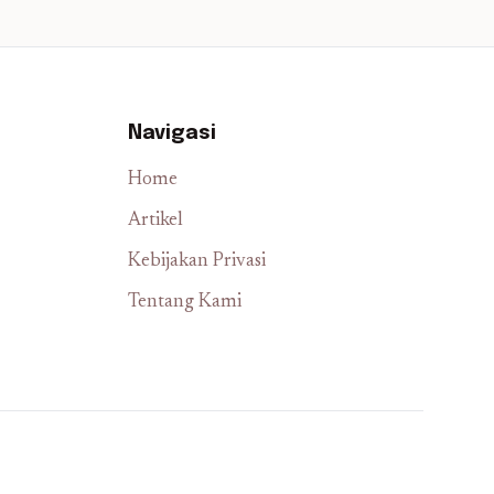
Navigasi
Home
Artikel
Kebijakan Privasi
Tentang Kami