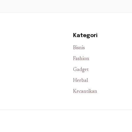
Kategori
Bisnis
Fashion
Gadget
Herbal
Kecantikan