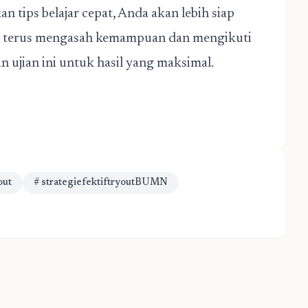
n tips belajar cepat, Anda akan lebih siap
a terus mengasah kemampuan dan mengikuti
 ujian ini untuk hasil yang maksimal.
out
# strategiefektiftryoutBUMN