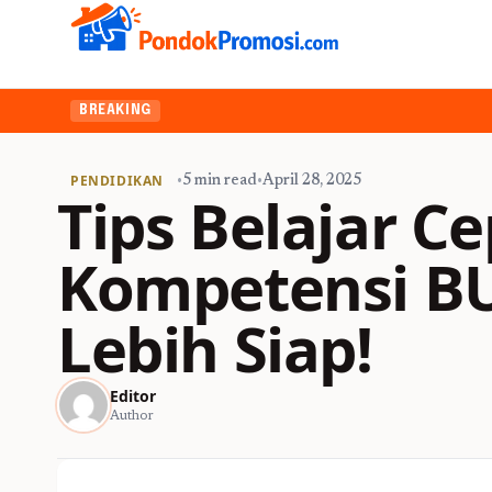
BREAKING
PENDIDIKAN
•
5 min read
•
April 28, 2025
Tips Belajar Ce
Kompetensi B
Lebih Siap!
Editor
Author