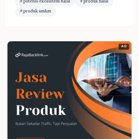
# potensi ekosistem halal
# produk halal
# produk umkm
AD