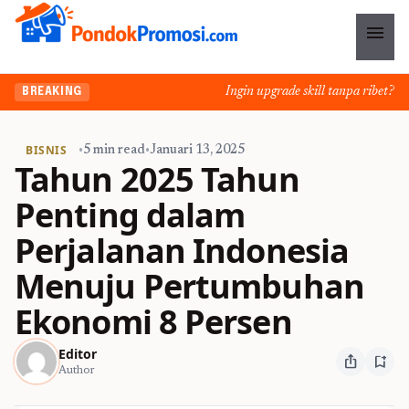
menu
Ingin upgrade skill tanpa ribet? Tem
BREAKING
BISNIS
•
5 min read
•
Januari 13, 2025
Tahun 2025 Tahun
Penting dalam
Perjalanan Indonesia
Menuju Pertumbuhan
Ekonomi 8 Persen
Editor
ios_share
bookmark_add
Author