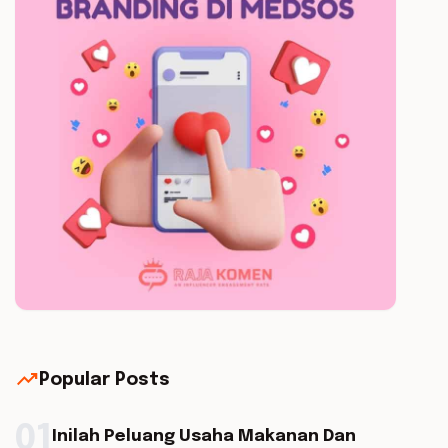
trending_up
Popular Posts
01
Inilah Peluang Usaha Makanan Dan