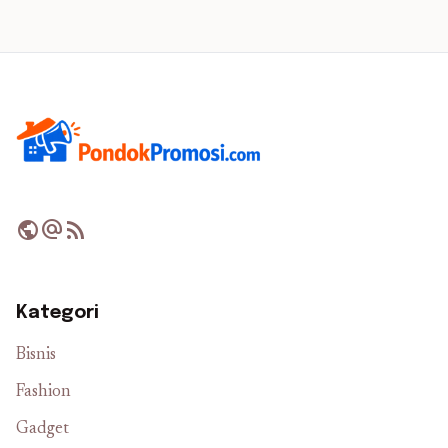
public
alternate_email
rss_feed
Kategori
Bisnis
Fashion
Gadget