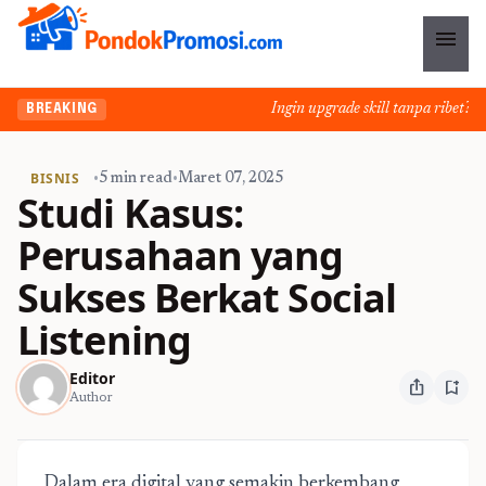
menu
Ingin upgrade skill tanpa ribet? Te
BREAKING
BISNIS
•
5 min read
•
Maret 07, 2025
Studi Kasus:
Perusahaan yang
Sukses Berkat Social
Listening
Editor
ios_share
bookmark_add
Author
Dalam era digital yang semakin berkembang,